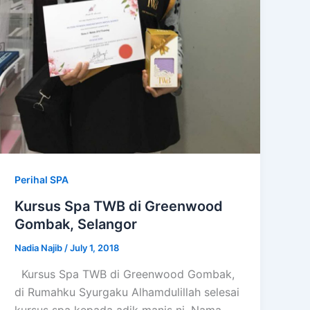
Perihal SPA
Kursus Spa TWB di Greenwood
Gombak, Selangor
Nadia Najib
/
July 1, 2018
Kursus Spa TWB di Greenwood Gombak,
di Rumahku Syurgaku Alhamdulillah selesai
kursus spa kepada adik manis ni. Nama