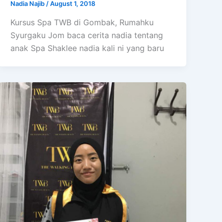
Nadia Najib
/
August 1, 2018
Kursus Spa TWB di Gombak, Rumahku
Syurgaku Jom baca cerita nadia tentang
anak Spa Shaklee nadia kali ni yang baru