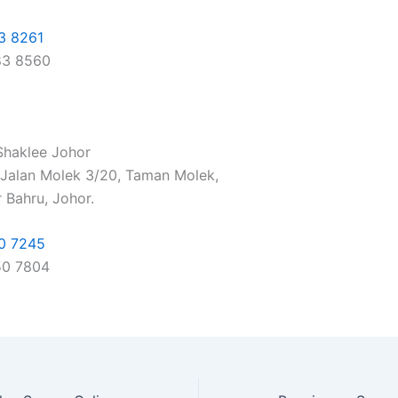
3 8261
83 8560
haklee Johor
, Jalan Molek 3/20, Taman Molek,
 Bahru, Johor.
0 7245
50 7804