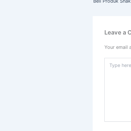
Beli Produk Shak
Leave a
Your email 
Type
here..