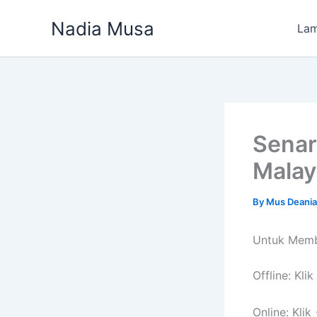
Skip
Nadia Musa
to
La
content
Senar
Malay
By
Mus Deania
Untuk Membe
Offline: Kli
Online: Kli