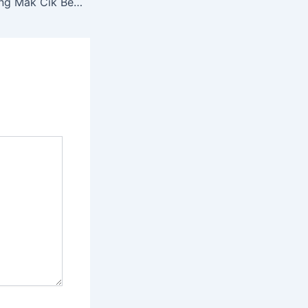
Bagaimana Seorang Mak Cik Bebas Dari Suntikan Insulin: Penyakit Kencing Manis