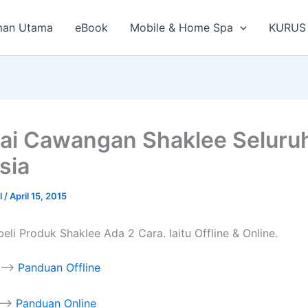
man Utama
eBook
Mobile & Home Spa
KURUS
ai Cawangan Shaklee Seluru
sia
l
/
April 15, 2015
li Produk Shaklee Ada 2 Cara. Iaitu Offline & Online.
k –>
Panduan Offline
k –>
Panduan Online