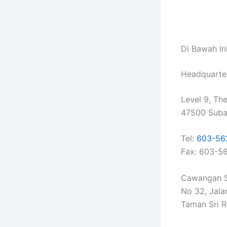
Di Bawah In
Headquarte
Level 9, Th
47500 Suban
Tel:
603-56
Fax: 603-5
Cawangan S
No 32, Jalan
Taman Sri R