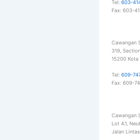
Tel:
603-41
Fax: 603-4
Cawangan S
319, Sectio
15200 Kota 
Tel:
609-74
Fax: 609-74
Cawangan S
Lot 4.1, Neu
Jalan Linta