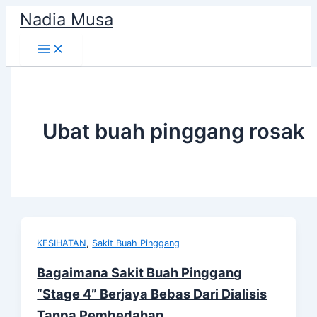
Skip
Nadia Musa
to
content
Ubat buah pinggang rosak
,
KESIHATAN
Sakit Buah Pinggang
Bagaimana Sakit Buah Pinggang
“Stage 4” Berjaya Bebas Dari Dialisis
Tanpa Pembedahan