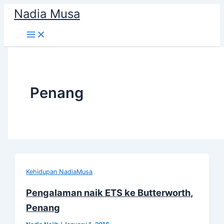
Skip
Nadia Musa
to
content
Penang
Kehidupan NadiaMusa
Pengalaman naik ETS ke Butterworth,
Penang